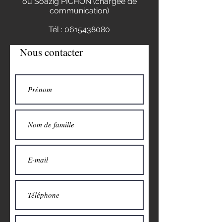
ou Soazig PICHON (chargée de
communication)
Tél :
0615438080
Nous contacter