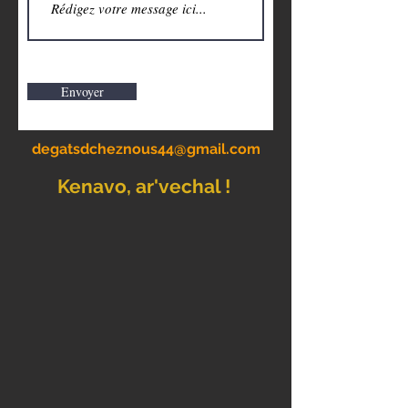
Envoyer
degatsdcheznous44@gmail.com
Kenavo, ar'vechal !