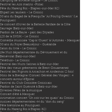
Camping de la Pierre longue - Le Croisic
Festival les Airs marins -Piriac​
Fête du Hareng Roi - Etaples-sur-Mer (62)
Ehpad Les lauriers - Le Croisic
30 ans du Bagad de la Presqu'île
"Ar Poullig Gwenn" (Le
Pouliguen)
8e concert d'hiver de la Batterie Fanfare de la Côte
Sauvage (Batz-sur-Mer)
Pardon de La Baule - parc des Dryades
120 de la SNSM - Le Croisic
Comédie musicale "Cap à l'Ouest" à l'Artimès - Mesquer
30 ans du Foyer Beauséjour - Guérande
Salon du livre - L
e Croisic
19e Nuit départementale du Dévouement et du
Bénévolat (Batz-sur-Mer)
Téléthon- Le Croisic
Festival des Nuits Salines à Batz-sur-Mer
Fête des vieux gréements de Brest-Douarnenez
Festival des Pignots à Arcachon et Andernos (2 fois)
Mois de la Bretagne (Conseil Général des Vosges) : 4
concerts autour d’Epinal
Festival du Club Croisière Croisicais
Pardon de Saint Guénolé à Batz-sur-Mer
Diverses Fêtes de la musique
Concert d’été à Mesquer
Animation concert "Un soir sur les quais" au Croisic
Assises départementales 44 du "don du sang"
Fête bretonne au Pouliguen
Fête du Hareng Roi à Etaples (62)