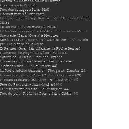
Festival du Chant de marin à Paimpol
Concert sur le BELEM
Fête des battages à Saint-Molf
Concert marin à Lanrivoaré
Les fêtes du Jumelage Batz-sur-Mer /Salies de Béarn à
Salies
Le festival des Airs marins à Piriac
Le festival des gars de la Coûte à Saint-Jean de Monts
Spectacle "Cap à l'Ouest" à Mesquer
Soirée de chants de marin à Vaux-le-Penil (77) invités
par "Les Marins de la Noue"
Et Rennes, Guer, Saint Nazaire, La Roche Bernard,
Guérande, Louvigné du Désert, Yvias etc.
Pardon de La Baule - Parc des Dryades
Comédie musicale Taverne "Breizh'îles"avec
"Scénez'bulles" - Le Pouliguen (44)
La Petite ardoise (brasserie) - Plougastel-Daoulas (29)
Comédie musicale Cap à l'Ouest - Gouesnou (29)
Concert Solidarité UKRAINE - Batz-sur-Mer (44)
Fête du Pays noir - Saint-Lyphard (44)
La Pouligwenn en fête - Le Pouliguen (44)
Fête du port - Préfailles/Pointe Saint-Gildas (44)