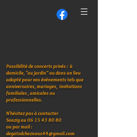
Possibilité de concerts privés : à
domicile, "au jardin" ou dans un lieu
adapté pour vos événements tels que
anniversaires, mariages, invitations
familiales , amicales ou
professionnelles.
N'hésitez pas à contacter
Soazig au
06 15 43 80 80
ou par mail :
degatsdcheznous44@gmail.com