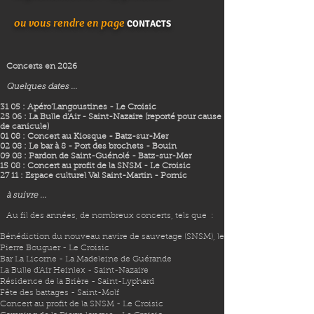
ou vous rendre en page
CONTACTS
Concerts en 2026
Quelques dates ...
31 05 : Apéro'Langoustines - Le Croisic
25 06 : La Bulle d'Air - Saint-Nazaire (reporté pour cause
de canicule)
01 08 : Concert au Kiosque - Batz-sur-Mer
02 08 : Le bar à 8 - Port des brochets - Bouin
09 08 : Pardon de Saint-Guénolé - Batz-sur-Mer
15 08 : Concert au profit de la SNSM - Le Croisic
27 11 : Espace culturel Val Saint-Martin - Pornic
à suivre ...
Au fil des années, de nombreux concerts, tels que :
Bénédiction du nouveau navire de sauvetage (SNSM), le
Pierre Bouguer - Le Croisic
Bar La Licorne - La Madeleine de Guérande
La Bulle d'Air Heinlex - Saint-Nazaire
Résidence de la Brière - Saint-Lyphard
Fête des battages - Saint-Molf
Concert au profit de la SNSM - Le Croisic